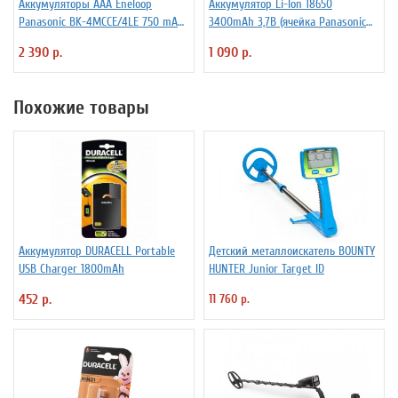
Аккумуляторы ААА Еneloop
Аккумулятор Li-Ion 18650
Panasonic BK-4MCCE/4LE 750 mAh
3400mAh 3,7В (ячейка Panasonic
BL4
NCR18650B) без защиты
2 390 р.
1 090 р.
Похожие товары
Аккумулятор DURACELL Portable
Детский металлоискатель BOUNTY
USB Charger 1800mAh
HUNTER Junior Target ID
452 р.
11 760 р.