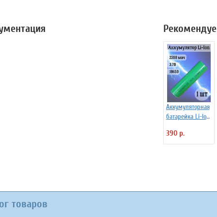
кументация
Рекомендуе
Аккумуляторная
батарейка Li-Ion
18650, 2200мАч
390 р.
3.7В,
незащищенный
ог товаров