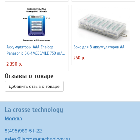
Аккумуляторы ААА Еneloop
Бокс для 8 аккумуляторов АА
Panasonic BK-4MCCE/4LE 750 mAh
250 р.
BL4
2 390 р.
Отзывы о товаре
Добавить отзыв о товаре
La crosse technology
Москва
8(495)989-51-22
sales@lacrossetechnology.ru