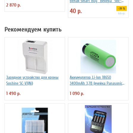
белая Smart Buy "Венера" SBE-
2 870 р.
01w-00-FR-4
-39 %
40 р.
66 р.
Рекомендуем купить
Зарядное устройство для кроны
Аккумулятор Li-Ion 18650
Soshine SC-V1(Ni)
3400mAh 3,7В (ячейка Panasonic
NCR18650B) без защиты
1 490 р.
1 090 р.