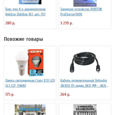
Бокс для 4-х аккумуляторов
Зарядное устройство ROBITON
Robiton Robibox BL1, арт. 1131
ProCharger1000
280 р.
3 239 р.
Похожие товары
Лампа светодиодная Старт ECO LED
Кабель удлинительный Defender
GLS E27, 15W40
JACK02-05 аудио JACK (M) - JACK
(F), 1.5м, черный
175 р.
264 р.