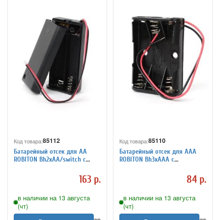
85112
85110
Код товара:
Код товара:
Батарейный отсек для АА
Батарейный отсек для ААА
ROBITON Bh2xAA/switch с
ROBITON Bh3xAAA с
выключателем и проводами
проводами PK1
PK1
163 р.
84 р.
в наличии на 13 августа
в наличии на 13 августа
(чт)
(чт)