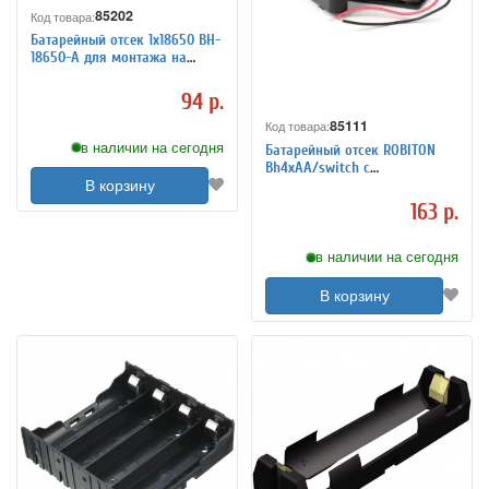
85202
Код товара:
Батарейный отсек 1х18650 BH-
18650-A для монтажа на
плату PowerNest
94 р.
85111
Код товара:
в наличии на сегодня
Батарейный отсек ROBITON
Bh4xAA/switch с
выключателем и проводами
В корзину
PH1
163 р.
в наличии на сегодня
В корзину