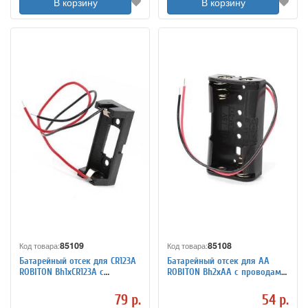
В корзину
В корзину
85109
85108
Код товара:
Код товара:
Батарейный отсек для CR123A
Батарейный отсек для АА
ROBITON Bh1xCR123A с
ROBITON Bh2xAA с проводами
проводами PH1
PK1
79 р.
54 р.