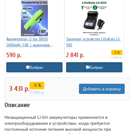
Аккумулятор Li-Ion 18650
Зарядное устройство LiitoKala Lii-
3400мАч 3,6В, с выводами,
500
незащищенный
-5 %
590
р.
2 841
р.
2 990
р.
Выбран
Выбран
-5 %
3 431
р.
Добавить в корзину
3 580
р.
Описание
Незащищенный Li-Ion аккумуляторы применяется в
электрооборудовании и устройствах, когда требуется
постоянный источник питания высокой мощности при