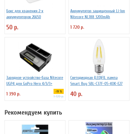
Бокс для хранения 2-х
Аккумулятор защищенный Li-Ion
аккумуляторов 26650
Niteсore NL188 3200mAh
50 р.
1 720 р.
Зарядное устройство-база Nitecore
Светодиодная (LED)FIL лампа
UGP4 для GoPro Hero 4/3/3+
Smart Buy SBL-C37F-05-40K-E27
-19 %
40 р.
1 390 р.
1 720 р.
Рекомендуем купить