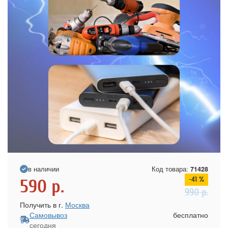
в наличии
Код товара:
71428
-41 %
590
р.
990
р.
Получить в г.
Москва
Самовывоз
бесплатно
сегодня