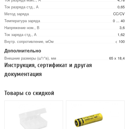
Ток разряда стд., А
0,65
Метод заряда
CC/CV
Температура заряда
0 ... 40
Напряжение ном., В
3,6
Ток заряда стд., А
1,62
Внутр. сопротивление, мОм
< 100
Дополнительно
Внешние размеры (ш*г*в), мм
65 х 18,4
Инструкция, сертификат и другая
документация
Товары со скидкой