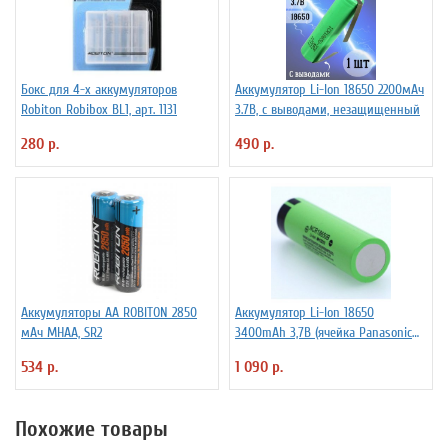
Бокс для 4-х аккумуляторов
Аккумулятор Li-Ion 18650 2200мАч
Robiton Robibox BL1, арт. 1131
3.7В, с выводами, незащищенный
280 р.
490 р.
Аккумуляторы АА ROBITON 2850
Аккумулятор Li-Ion 18650
мАч MHAA, SR2
3400mAh 3,7В (ячейка Panasonic
NCR18650B) без защиты
534 р.
1 090 р.
Похожие товары