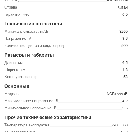
Страна
Китай
Гарантия, мес.
0,5
Технические показатели
Минимал. емкость, mAh
3250
Напряжение, V
3.6
Количество циклов заряд/разряд
500
Размеры и габариты
Длина, см
6,5
Ширина, см
1.8
Вес в упаковке, гр
53
Основные
Модель
NCR18650B
Максимальное напряжение, В
4,2
Минимальное напряжение, В
2,5
Прочие технические характеристики
Температура эксплуатац.
-20 ... 60
Ток разряда макс., А
4,78