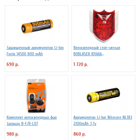
Защищенный аккумулятор Li-Ion
Велосипедный стоп-сигнал
Fenix 14500 800 mAh
BOBLASER IDS666
светодиоды+лазер
690 р.
1 720 р.
Комплект велосипедных фар
Аккумулятор Li-Ion Niteсore NL183
Jazzway B-F/R-L07
2300mAh 3,7v
980 р.
860 р.