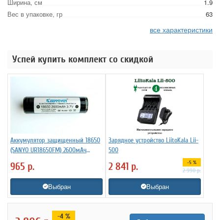
Ширина, см
1.9
Вес в упаковке, гр
63
все характеристики
Успей купить комплект со скидкой
Аккумулятор защищенный 18650
Зарядное устройство LiitoKala Lii-
(SANYO UR18650FM) 2600мАч
500
KeepPower 3,7В Li-Ion
-5 %
965
р.
2 841
р.
2 990
р.
Выбран
Выбран
-4 %