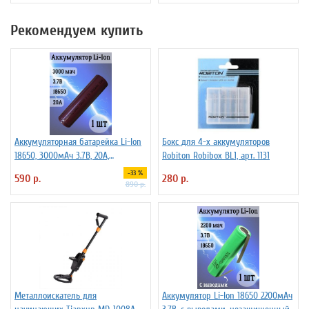
Рекомендуем купить
Аккумуляторная батарейка Li-Ion
Бокс для 4-х аккумуляторов
18650, 3000мАч 3.7В, 20A,
Robiton Robibox BL1, арт. 1131
высокомощный, незащищенный
-33 %
590 р.
280 р.
890 р.
Металлоискатель для
Аккумулятор Li-Ion 18650 2200мАч