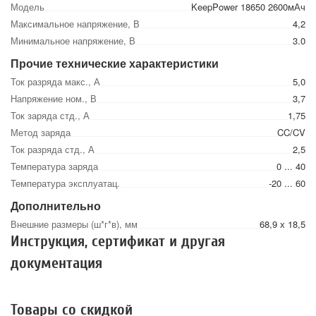
Модель
KeepPower 18650 2600мАч
Максимальное напряжение, В
4,2
Минимальное напряжение, В
3.0
Прочие технические характеристики
Ток разряда макс., А
5,0
Напряжение ном., В
3,7
Ток заряда стд., А
1,75
Метод заряда
CC/CV
Ток разряда стд., А
2,5
Температура заряда
0 ... 40
Температура эксплуатац.
-20 ... 60
Дополнительно
Внешние размеры (ш*г*в), мм
68,9 х 18,5
Инструкция, сертификат и другая
документация
Товары со скидкой