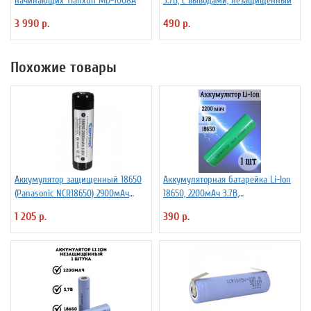
начинающих Tianxun MD-1008A
3.7В, с выводами, незащищенный
3 990 р.
490 р.
Похожие товары
Аккумулятор защищенный 18650
Аккумуляторная батарейка Li-Ion
(Panasonic NCR18650) 2900мАч
18650, 2200мАч 3.7В,
KeepPower 3,6В Li-Ion
незащищенный
1 205 р.
390 р.