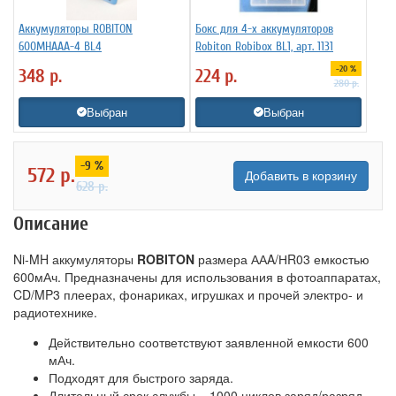
Аккумуляторы ROBITON
Бокс для 4-х аккумуляторов
600MHAAA-4 BL4
Robiton Robibox BL1, арт. 1131
-20 %
348
р.
224
р.
280
р.
Выбран
Выбран
-9 %
572
р.
Добавить в корзину
628
р.
Описание
Ni-MH аккумуляторы
ROBITON
размера ААA/НR03 емкостью
600мАч. Предназначены для использования в фотоаппаратах,
CD/MP3 плеерах, фонариках, игрушках и прочей электро- и
радиотехнике.
Действительно соответствуют заявленной емкости 600
мАч.
Подходят для быстрого заряда.
Длительный срок службы – 1000 циклов заряд/разряд.