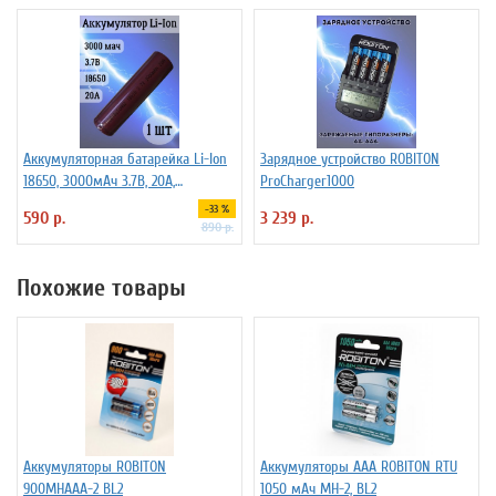
Аккумуляторная батарейка Li-Ion
Зарядное устройство ROBITON
18650, 3000мАч 3.7В, 20A,
ProCharger1000
высокомощный, незащищенный
-33 %
590 р.
3 239 р.
890 р.
Похожие товары
Аккумуляторы ROBITON
Аккумуляторы ААА ROBITON RTU
900MHAAA-2 BL2
1050 мАч MH-2, BL2