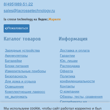
8(495)989-51-22
sales@lacrossetechnology.ru
la crosse technology на
Яндекс.
Маркете
Пожаловаться
Каталог товаров
Информация
Зарядные устройства
Доставка и оплата
Аккумуляторы
Гарантии
Батарейки
Юр. лицам
Блоки питания
Распродажа
Измерительные приборы
Оферта
Безопасность
Политика
конфиденциальности
Для дома и отдыха
Контакты
Освещение
О компании
Комплектующие лакросс
не_выгружать
Обзоры, тесты, сравнения
Сертификаты на
продукцию
Мы используем cookie, чтобы сайт работал корректно и был