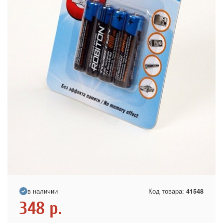
в наличии
Код товара:
41548
348
р.