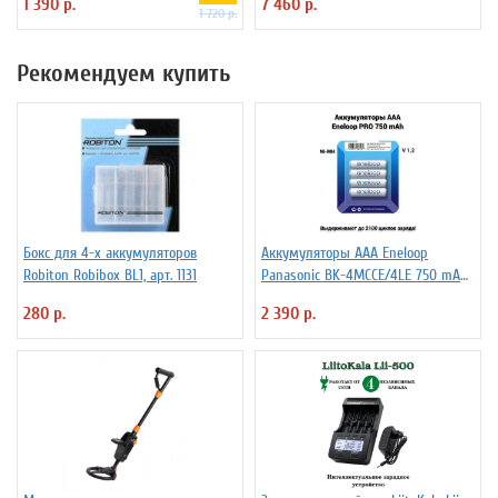
1 390 р.
7 460 р.
1 720 р.
Рекомендуем купить
Бокс для 4-х аккумуляторов
Аккумуляторы ААА Еneloop
Robiton Robibox BL1, арт. 1131
Panasonic BK-4MCCE/4LE 750 mAh
BL4
280 р.
2 390 р.