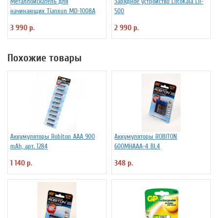
Металлоискатель для
Зарядное устройство LiitoKala Lii-
начинающих Tianxun MD-1008A
500
3 990 р.
2 990 р.
Похожие товары
Аккумуляторы Robiton ААА 900
Аккумуляторы ROBITON
mAh, арт. 1284
600MHAAA-4 BL4
1 140 р.
348 р.