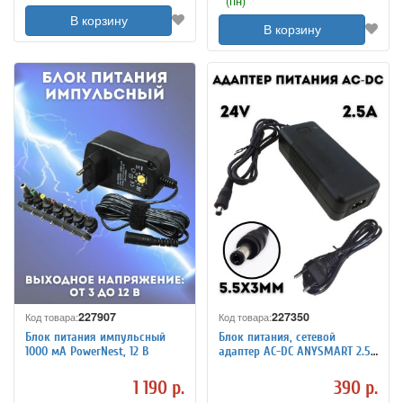
(пн)
В корзину
В корзину
227907
227350
Код товара:
Код товара:
Блок питания импульсный
Блок питания, сетевой
1000 мА PowerNest, 12 В
адаптер AC-DC ANYSMART 2.5A
24V
1 190 р.
390 р.