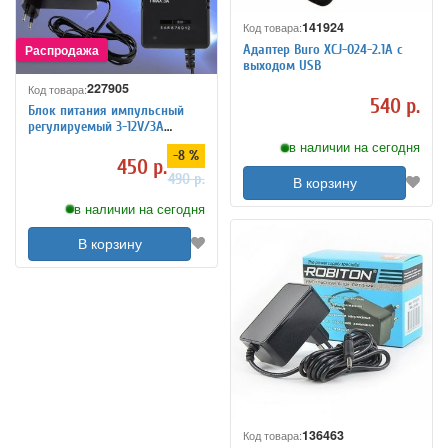
141924
Код товара:
Адаптер Buro XCJ-024-2.1A с
выходом USB
227905
Код товара:
540 р.
Блок питания импульсный
регулируемый 3-12V/3A
универсальный PowerNest
в наличии на сегодня
-8 %
450 р.
490 р.
В корзину
в наличии на сегодня
В корзину
136463
Код товара: