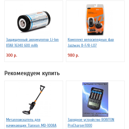
Защищенный аккумулятор Li-Ion
Комплект велосипедных фар
XTAR 16340 600 mAh
Jazzway B-F/R-L07
300 р.
980 р.
Рекомендуем купить
Металлоискатель для
Зарядное устройство ROBITON
начинающих Tianxun MD-1008A
ProCharger1000