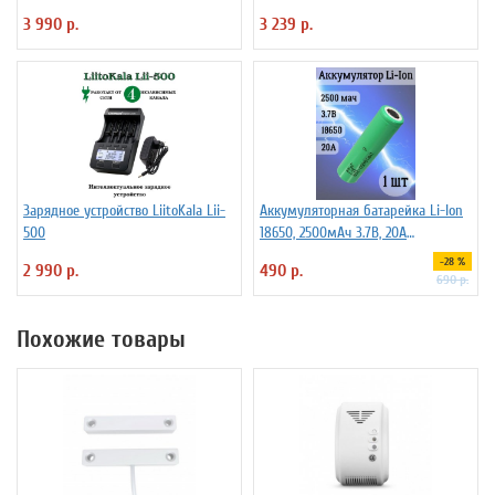
3 990 р.
3 239 р.
Зарядное устройство LiitoKala Lii-
Аккумуляторная батарейка Li-Ion
500
18650, 2500мАч 3.7В, 20A
незащищенный
-28 %
2 990 р.
490 р.
690 р.
Похожие товары