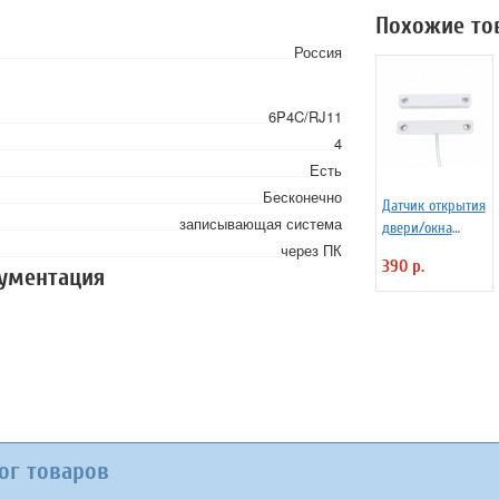
NCR18650B) без
Похожие то
защиты
Россия
6P4C/RJ11
4
Есть
Бесконечно
Датчик открытия
записывающая система
двери/окна
через ПК
Ectocontrol
390 р.
кументация
проводной
ог товаров