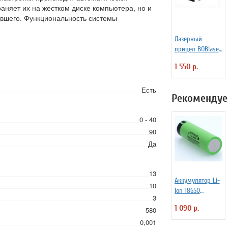
раняет их на жестком диске компьютера, но и
вшего. Функциональность системы
.
Лазерный
прицел BOBlaser
R29 красный
1 550 р.
Есть
Рекомендуе
0 - 40
90
Да
13
Аккумулятор Li-
10
Ion 18650
3
3400mAh 3,7В
1 090 р.
580
(ячейка
Panasonic
0,001