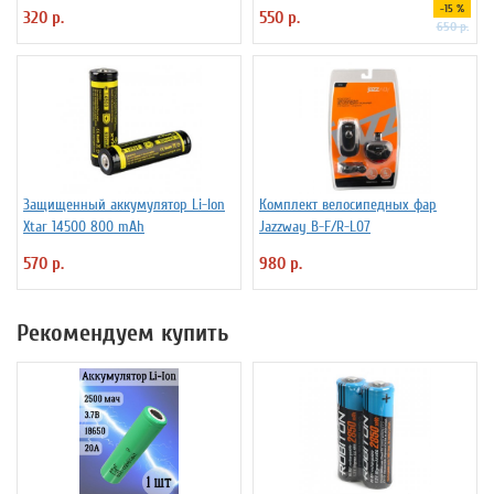
4.25A
LD16-D
-15 %
320 р.
550 р.
650 р.
Защищенный аккумулятор Li-Ion
Комплект велосипедных фар
Xtar 14500 800 mAh
Jazzway B-F/R-L07
570 р.
980 р.
Рекомендуем купить