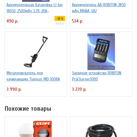
Аккумуляторная батарейка Li-Ion
Аккумуляторы АА ROBITON 2850
18650, 2500мАч 3.7В, 20A
мАч MHAA, SR2
незащищенный
-28 %
490 р.
534 р.
690 р.
Металлоискатель для
Зарядное устройство ROBITON
начинающих Tianxun MD-1008A
ProCharger1000
3 990 р.
3 239 р.
Похожие товары