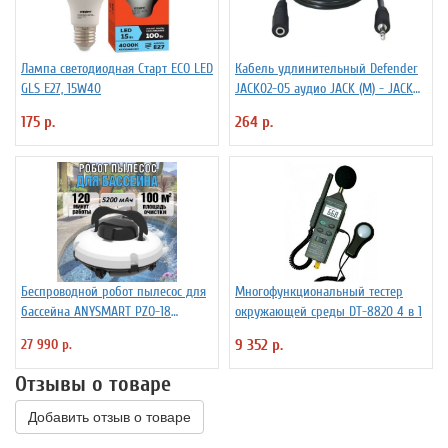
Лампа светодиодная Старт ECO LED
Кабель удлинительный Defender
GLS E27, 15W40
JACK02-05 аудио JACK (M) - JACK
(F), 1.5м, черный
175 р.
264 р.
Беспроводной робот пылесос для
Многофункциональный тестер
бассейна ANYSMART PZO-18
окружающей среды DT-8820 4 в 1
(KD531424)
27 990 р.
9 352 р.
Отзывы о товаре
Добавить отзыв о товаре