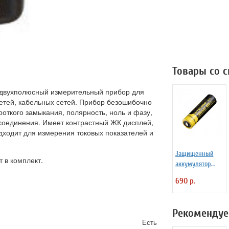
Товары со 
 двухполюсный измерительный прибор для
сетей, кабельных сетей. Прибор безошибочно
роткого замыкания, полярность, ноль и фазу,
соединения. Имеет контрастный ЖК дисплей,
ходит для измерения токовых показателей и
Защищенный
 в комплект.
аккумулятор
Niteсore NL147
690 р.
750mAh
Рекомендуе
Есть