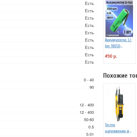
Есть
Есть
Есть
Есть
Есть
Есть
Аккумулятор Li-
Ion 18650
Есть
2200мАч 3.7В, с
Есть
490 р.
выводами,
Есть
незащищенный
Похожие то
0 - 40
90
12 - 400
12 - 400
50-60
Тестер
0.5
напряжения и
0.01