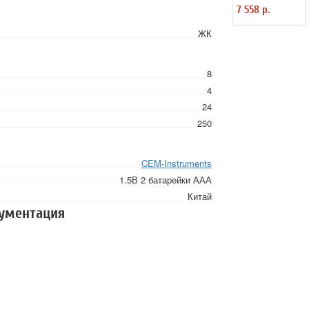
правильности
7 558 р.
подключения
DT-9021(DT-9121)
ЖК
8
4
24
250
CEM-Instruments
1.5В 2 батарейки ААА
Китай
кументация