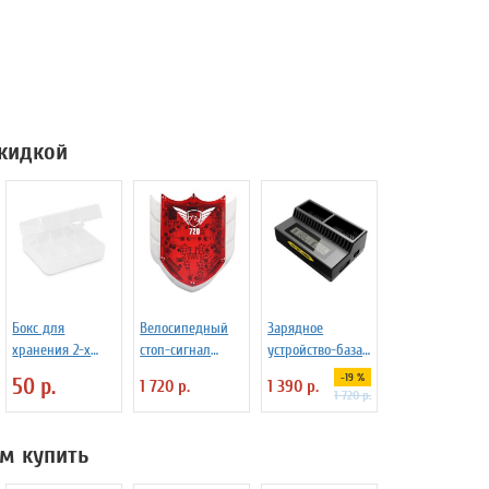
скидкой
Бокс для
Велосипедный
Зарядное
хранения 2-х
стоп-сигнал
устройство-база
аккумуляторов
BOBLASER IDS666
Nitecore UGP4
-19 %
50 р.
1 720 р.
1 390 р.
26650
светодиоды+лазе
для GoPro Hero
1 720 р.
р
4/3/3+
м купить