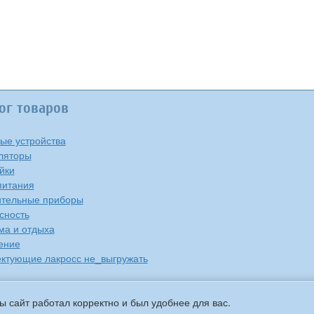
ог товаров
ые устройства
ляторы
йки
питания
тельные приборы
сность
ма и отдыха
ение
ктующие лакросс не_выгружать
ы сайт работал корректно и был удобнее для вас.