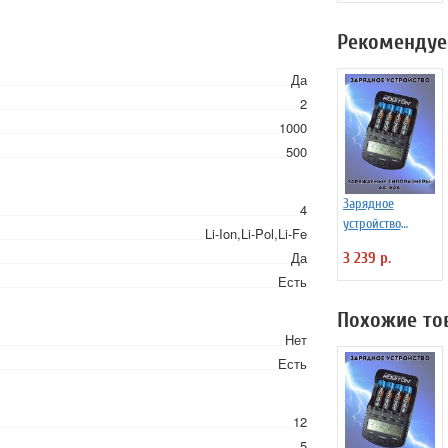
Рекомендуе
Да
2
1000
500
Зарядное
4
устройство
Li-Ion,Li-Pol,Li-Fe
ROBITON
Да
3 239 р.
ProCharger1000
Есть
Похожие то
Нет
Есть
12
5