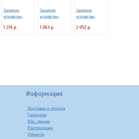
Зарядное
Зарядное
Зарядное
устройство
устройство
устройство
ROBITON Smart
ROBITON Uni
ROBITON
1 214 р.
1 063 р.
2 052 р.
S500/plus
1500/Fast
HobbyCharger01
Информация
Доставка и оплата
Гарантии
Юр. лицам
Распродажа
Оферта