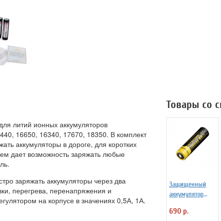
Товары со 
 для литий ионных аккумуляторов
440, 16650, 16340, 17670, 18350. В комплект
ать аккумуляторы в дороге, для коротких
ъем дает возможность заряжать любые
ль.
тро заряжать аккумуляторы через два
Защищенный
ки, перегрева, перенапряжения и
аккумулятор
гулятором на корпусе в значениях 0,5А, 1А.
Niteсore NL147
690 р.
750mAh