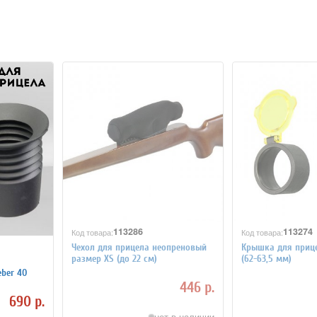
113286
113274
Код товара:
Код товара:
Чехол для прицела неопреновый
Крышка для прице
размер XS (до 22 см)
(62-63,5 мм)
eber 40
446 р.
690 р.
нет в наличии