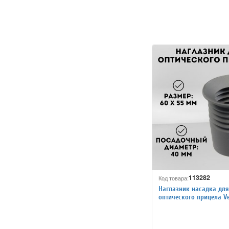
113282
Код товара:
Наглазник насадка для
оптического прицела V