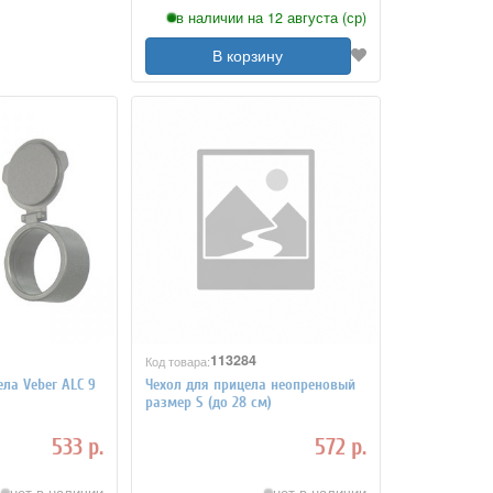
в наличии на 12 августа (ср)
В корзину
113284
Код товара:
ла Veber ALC 9
Чехол для прицела неопреновый
размер S (до 28 см)
533 р.
572 р.
нет в наличии
нет в наличии