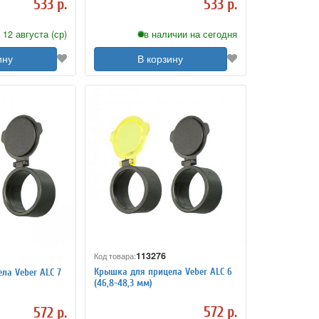
533 р.
533 р.
 12 августа (ср)
в наличии на сегодня
ину
В корзину
113276
Код товара:
Крышка для прицела Veber ALC 6
ла Veber ALC 7
(46,8-48,3 мм)
572 р.
572 р.