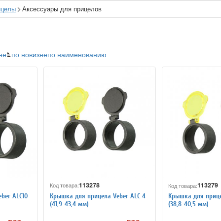
ицелы
Аксессуары для прицелов
не
по новизне
по наименованию
113278
113279
Код товара:
Код товара:
Крышка для прицела Veber ALC 4
ber ALC10
Крышка для прице
(41,9-43,4 мм)
(38,8-40,5 мм)