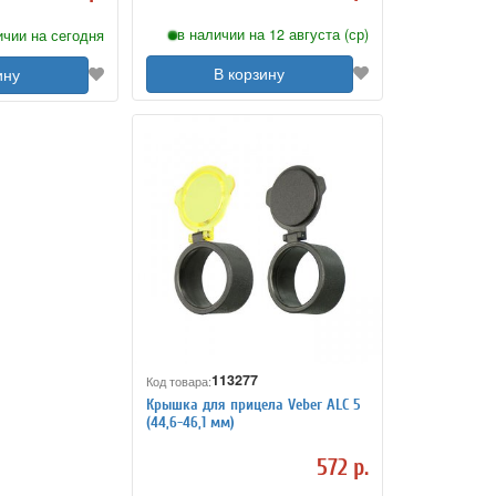
в наличии на 12 августа (ср)
ичии на сегодня
В корзину
ину
113277
Код товара:
Крышка для прицела Veber ALC 5
(44,6-46,1 мм)
572 р.