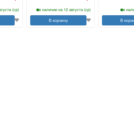
вгуста (ср)
в наличии на 12 августа (ср)
в нал
В корзину
В корз