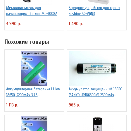
Металлоискатель для
Зарядное устройство для кроны
начинающих Tianxun MD-1008A
Soshine SC-V1(Ni)
3 990 р.
1 490 р.
Похожие товары
Аккумуляторная батарейка Li-Ion
Аккумулятор защищенный 18650
18650, 2200мАч 3.7В,
(SANYO UR18650FM) 2600мАч
незащищенный, 3 штуки
KeepPower 3,7В Li-Ion
1 113 р.
965 р.