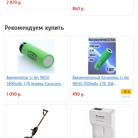
2 870 р.
860 р.
Рекомендуем купить
Аккумулятор Li-Ion 18650
Аккумуляторная батарейка Li-Ion
3400mAh 3,7В (ячейка Panasonic
18650, 2500мАч 3.7В, 20A
NCR18650B) без защиты
незащищенный
-28 %
1 090 р.
490 р.
690 р.