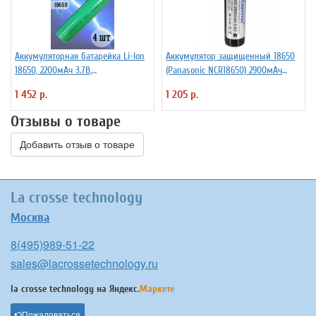
Аккумуляторная батарейка Li-Ion
Аккумулятор защищенный 18650
18650, 2200мАч 3.7В,
(Panasonic NCR18650) 2900мАч
незащищенный, 4 штуки
KeepPower 3,6В Li-Ion
1 452 р.
1 205 р.
Отзывы о товаре
Добавить отзыв о товаре
La crosse technology
Москва
8(495)989-51-22
sales@lacrossetechnology.ru
la crosse technology на
Яндекс.
Маркете
Пожаловаться