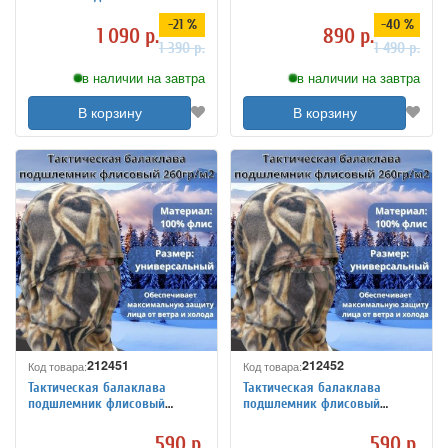
экстремальных условий
-21 %
-40 %
1 090 р.
890 р.
1 390 р.
1 490 р.
в наличии на завтра
в наличии на завтра
В корзину
В корзину
212451
212452
Код товара:
Код товара:
Тактическая балаклава
Тактическая балаклава
подшлемник флисовый
подшлемник флисовый
ANYSMART 260гр/м2,
ANYSMART 260гр/м2.
камуфляж
камуфляж
590 р.
590 р.