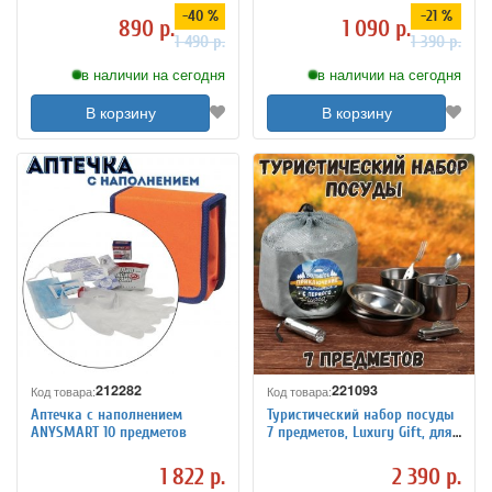
экстремальных условий
-40 %
-21 %
890 р.
1 090 р.
1 490 р.
1 390 р.
в наличии на сегодня
в наличии на сегодня
В корзину
В корзину
212282
221093
Код товара:
Код товара:
Аптечка с наполнением
Туристический набор посуды
ANYSMART 10 предметов
7 предметов, Luxury Gift, для
пикника
1 822 р.
2 390 р.