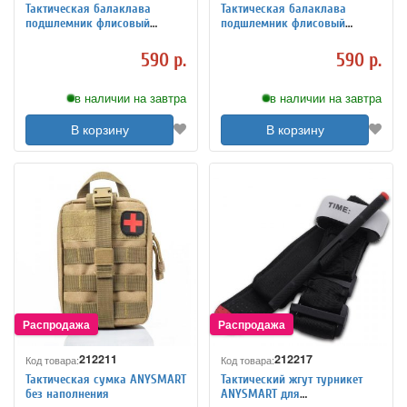
Тактическая балаклава
Тактическая балаклава
подшлемник флисовый
подшлемник флисовый
ANYSMART 260гр/м2,
ANYSMART 260гр/м2.
камуфляж
камуфляж
590 р.
590 р.
в наличии на завтра
в наличии на завтра
В корзину
В корзину
212211
212217
Код товара:
Код товара:
Тактическая сумка ANYSMART
Тактический жгут турникет
без наполнения
ANYSMART для