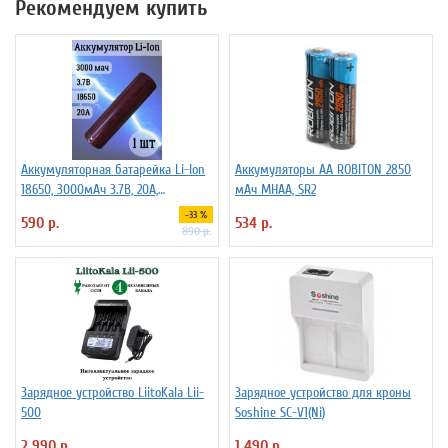
Рекомендуем купить
Аккумуляторная батарейка Li-Ion
Аккумуляторы АА ROBITON 2850
18650, 3000мАч 3.7В, 20A,
мАч MHAA, SR2
высокомощный, незащищенный
-33 %
590 р.
534 р.
890 р.
Зарядное устройство LiitoKala Lii-
Зарядное устройство для кроны
500
Soshine SC-V1(Ni)
2 990 р.
1 490 р.