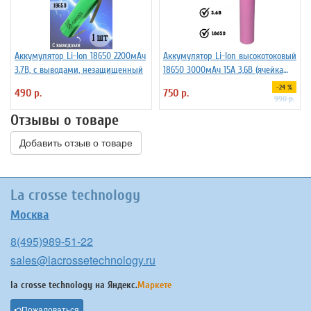
Аккумулятор Li-Ion 18650 2200мАч
Аккумулятор Li-Ion высокотоковый
3.7В, с выводами, незащищенный
18650 3000мАч 15А 3,6В (ячейка
SAMSUNG INR18650-30Q)
-24 %
490 р.
750 р.
незащищенный
990 р.
Отзывы о товаре
Добавить отзыв о товаре
La crosse technology
Москва
8(495)989-51-22
sales@lacrossetechnology.ru
la crosse technology на
Яндекс.
Маркете
Пожаловаться