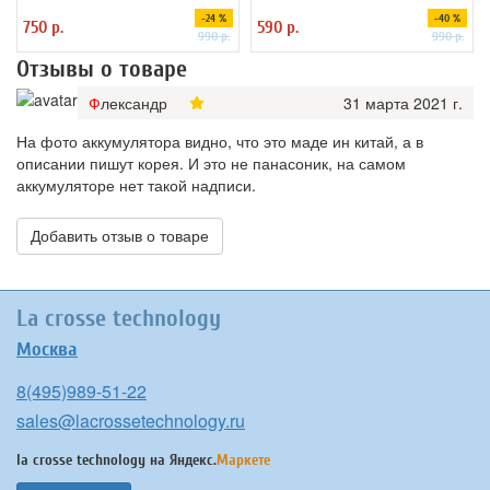
SAMSUNG INR18650-30Q)
-24 %
-40 %
750 р.
590 р.
незащищенный
990 р.
990 р.
Отзывы о товаре
Флександр
31 марта 2021 г.
На фото аккумулятора видно, что это маде ин китай, а в
описании пишут корея. И это не панасоник, на самом
аккумуляторе нет такой надписи.
Добавить отзыв о товаре
La crosse technology
Москва
8(495)989-51-22
sales@lacrossetechnology.ru
la crosse technology на
Яндекс.
Маркете