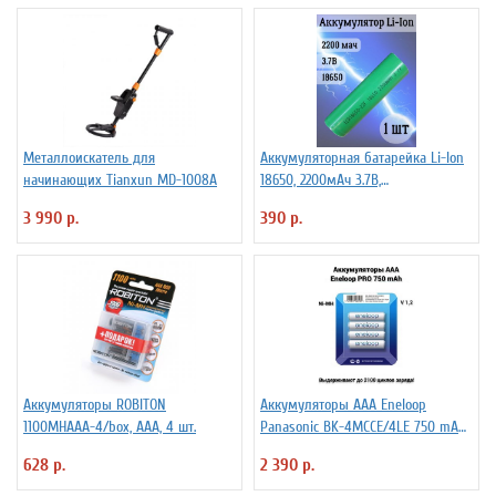
Металлоискатель для
Аккумуляторная батарейка Li-Ion
начинающих Tianxun MD-1008A
18650, 2200мАч 3.7В,
незащищенный
3 990 р.
390 р.
Аккумуляторы ROBITON
Аккумуляторы ААА Еneloop
1100MHAAA-4/box, ААА, 4 шт.
Panasonic BK-4MCCE/4LE 750 mAh
BL4
628 р.
2 390 р.