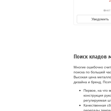
нет
Уведомить
Поиск кладов м
Многие ошибочно счит
поиска по большей час
Высокая цена металло
дизайна и бренд. Поэт
Первое, на что 
конструкция рук
регулируемая шт
Качественная с
перепады темпер