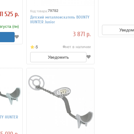
79782
Код товара:
11 525 р.
Детский металлоискатель BOUNTY
HUNTER Junior
вгуста (пн)
Уведом
3 871 р.
5
нет в наличии
Уведомить
TY HUNTER
25 010 р.