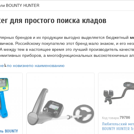
ели BOUNTY HUNTER
er для простого поиска кладов
лярных брендов и их продукции выгодно выделяется бюджетный
м
вичков. Российскому покупателю этот бренд мало знаком, и его не
А между тем в настоящее время это лучший производитель качест
римитивных приборов, а многофункциональных высокотехничных ап
не
по новизне
по наименованию
79786
Код товара:
Любительский мет
BOUNT
ель BOUNTY