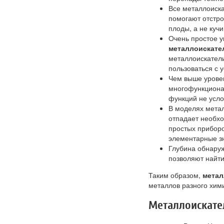
Все металлоиска
помогают отстр
плоды, а не куч
Очень простое у
металлоискател
металлоискатели
пользоваться с 
Чем выше уровен
многофункционал
функций не усло
В моделях метал
отпадает необхо
простых приборо
элементарные зн
Глубина обнаруж
позволяют найти
Таким образом,
метал
металлов разного хими
Металлоискате