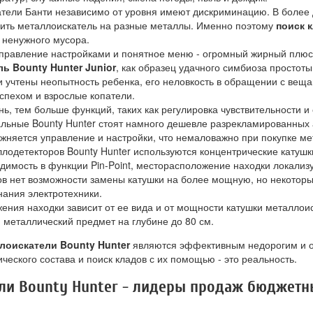
тели Банти независимо от уровня имеют дискриминацию. В более
оить металлоискатель на разные металлы. Именно поэтому
поиск 
и ненужного мусора.
правление настройками и понятное меню - огромный жирный плюс д
ь Bounty Hunter Junior
, как образец удачного симбиоза простоты
 учтены неопытность ребенка, его неловкость в обращении с веща
успехом и взрослые копатели.
ь, тем больше функций, таких как регулировка чувствительности и 
ьные Bounty Hunter стоят намного дешевле разрекламированных а
жняется управление и настройки, что немаловажно при покупке ме
лодетекторов Bounty Hunter используются концентрические катушк
димость в функции Pin-Point, месторасположение находки локализ
в нет возможности замены катушки на более мощную, но некотор
ания электротехники.
ения находки зависит от ее вида и от мощности катушки металл
 металлический предмет на глубине до 80 см.
лоискатели Bounty Hunter
являются эффективным недорогим и 
ческого состава и поиск кладов с их помощью - это реальность.
ли Bounty Hunter - лидеры продаж бюджетн