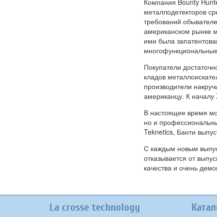
Компания Bounty Hunte
металлодетекторов ср
требований обывателе
американском рынке ме
ими была запатентован
многофункциональные
Покупатели достаточн
кладов металлоискате
производители накруч
американцу. К началу 
В настоящее время мо
но и профессиональные
Teknetics, Банти выпу
С каждым новым вып
отказывается от выпу
качества и очень дем
La crosse technology
Катал