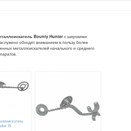
еталлоискатель Bounty Hunter
с широкими
заслужено обходят вниманием в пользу более
венных металлоискателей начального и среднего
паратов.
аллоискатель
Y HUNTER Traker IV