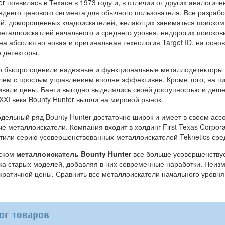
r появилась в Техасе в 1973 году и, в отличии от других аналогич
еднего ценового сегмента для обычного пользователя. Все разрабо
й, доморощенных кладоискателей, желающих заниматься поиском 
таллоискатлей начального и среднего уровня, недорогих поискови
а абсолютно новая и оригинальная технология Target ID, на основ
 детекторы.
о быстро оценили надежные и функциональные металлодетекторы Bo
лем с простым управлением вполне эффективен. Кроме того, на пик
ивали цены, Банти выгодно выделялись своей доступностью и деше
XXI века Bounty Hunter вышли на мировой рынок.
дельный ряд Bounty Hunter достаточно широк и имеет в своем ассо
 металлоискатели. Компания входит в холдинг First Texas Corpora
стили серию усовершенствованных металлоискателей Teknetics сре
уском
металлоискатель Bounty Hunter
все больше усовершенствуе
ска старых моделей, добавляя в них современные наработки. Неизм
ократичной цены. Сравнить все металлоискатели начального уровн
ог товаров