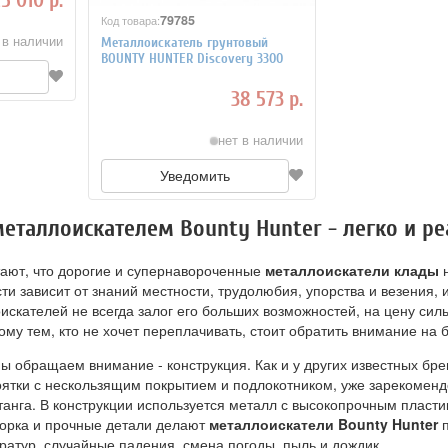
79785
Код товара:
 в наличии
Металлоискатель грунтовый
BOUNTY HUNTER Discovery 3300
38 573 р.
нет в наличии
Уведомить
еталлоискателем Bounty Hunter - легко и р
ают, что дорогие и супернавороченные
металлоискатели клады
н
ти зависит от знаний местности, трудолюбия, упорства и везения, 
искателей не всегда залог его больших возможностей, на цену с
ому тем, кто не хочет переплачивать, стоит обратить внимание на
мы обращаем внимание - конструкция. Как и у других известных бре
оятки с нескользящим покрытием и подлокотником, уже зарекоменд
анга. В конструкции используется металл с высокопрочным пласти
борка и прочные детали делают
металлоискатели Bounty Hunter
п
атур, случайные падения, смена погоды, пыль и дождик.