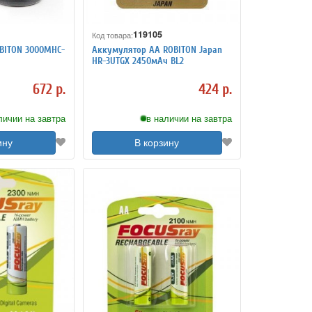
119105
Код товара:
BITON 3000MHC-
Аккумулятор АА ROBITON Japan
HR-3UTGX 2450мАч BL2
672 р.
424 р.
личии на завтра
в наличии на завтра
ину
В корзину