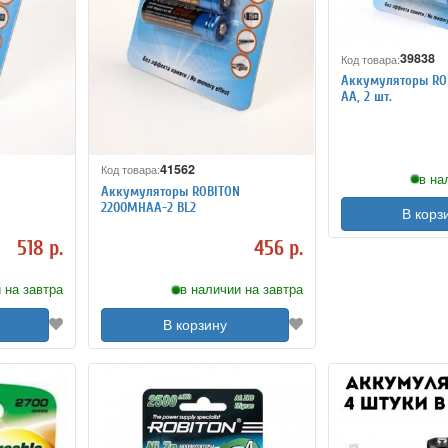
39838
Код товара:
Аккумуляторы RO
AA, 2 шт.
41562
Код товара:
в на
N
Аккумуляторы ROBITON
2200MHAA-2 BL2
В корз
518 р.
456 р.
 на завтра
в наличии на завтра
В корзину