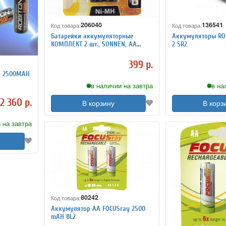
206040
136541
Код товара:
Код товара:
Батарейки аккумуляторные
Аккумуляторы RO
КОМПЛЕКТ 2 шт., SONNEN, АА
2 SR2
(HR6), Ni-Mh, 2100 mAh, в
блистере, 454234
399 р.
N 2500MAH
в наличии на завтра
в на
2 360 р.
В корзину
В корз
 на завтра
80242
Код товара:
Аккумулятор АА FOCUSray 2500
mAH BL2