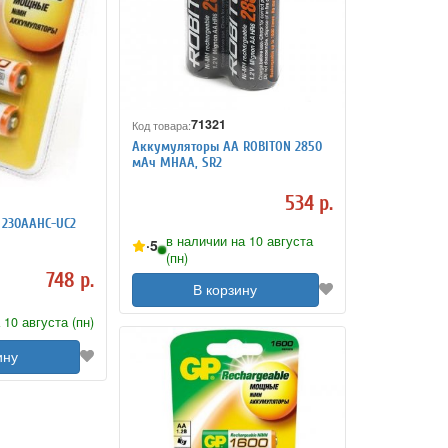
71321
Код товара:
Аккумуляторы АА ROBITON 2850
мАч MHAA, SR2
534 р.
 230AAHC-UC2
в наличии на 10 августа
5
(пн)
748 р.
В корзину
 10 августа (пн)
ину