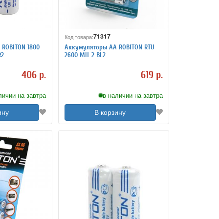
71317
Код товара:
ROBITON 1800
Аккумуляторы АА ROBITON RTU
R2
2600 MH-2 BL2
406 р.
619 р.
личии на завтра
в наличии на завтра
ину
В корзину