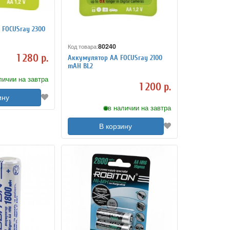
 FOCUSray 2300
80240
Код товара:
1 280 р.
Аккумулятор АА FOCUSray 2100
mAH BL2
личии на завтра
1 200 р.
ину
в наличии на завтра
В корзину