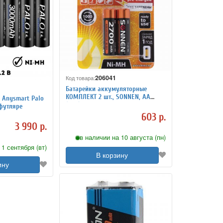
206041
Код товара:
Батарейки аккумуляторные
КОМПЛЕКТ 2 шт., SONNEN, АА
 Anysmart Palo
(HR6), Ni-Mh, 2700 mAh, в
 футляре
блистере, 454235
603 р.
3 990 р.
в наличии на 10 августа (пн)
 1 сентября (вт)
В корзину
ину