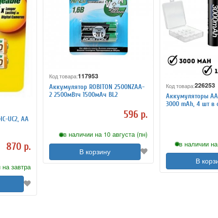
117953
Код товара:
226253
Код товара:
Аккумулятор ROBITON 2500NZAA-
2 2500мВтч 1500мАч BL2
Аккумуляторы АА
3000 mAh, 4 шт в
596 р.
C-UC2, АА
в наличии на 10 августа (пн)
в наличии на
870 р.
В корзину
В корз
 на завтра