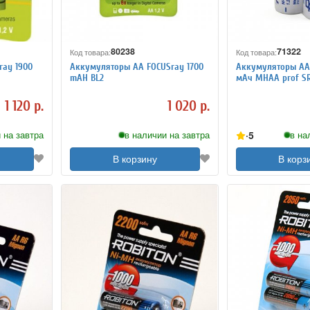
80238
71322
Код товара:
Код товара:
ray 1900
Аккумуляторы АА FOCUSray 1700
Аккумуляторы АА 
mAH BL2
мАч MHAA prof S
1 120 р.
1 020 р.
5
 на завтра
в наличии на завтра
в на
В корзину
В корз