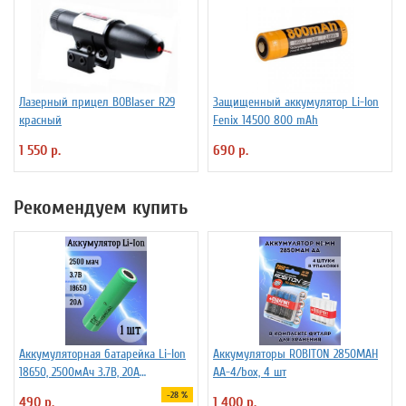
Лазерный прицел BOBlaser R29
Защищенный аккумулятор Li-Ion
красный
Fenix 14500 800 mAh
1 550 р.
690 р.
Рекомендуем купить
Аккумуляторная батарейка Li-Ion
Аккумуляторы ROBITON 2850MAH
18650, 2500мАч 3.7В, 20A
AA-4/box, 4 шт
незащищенный
-28 %
490 р.
1 400 р.