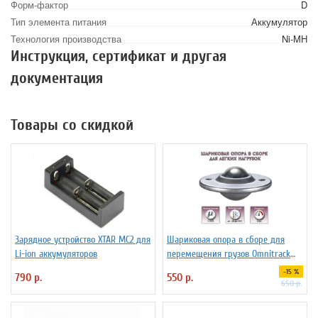
Форм-фактор
D
Тип элемента питания
Аккумулятор
Технология производства
Ni-MH
Инструкция, сертификат и другая
документация
Товары со скидкой
Зарядное устройство XTAR MC2 для
Шариковая опора в сборе для
Li-ion аккумуляторов
перемещения грузов Omnitrack
LD16-D
-15 %
790 р.
550 р.
650 р.