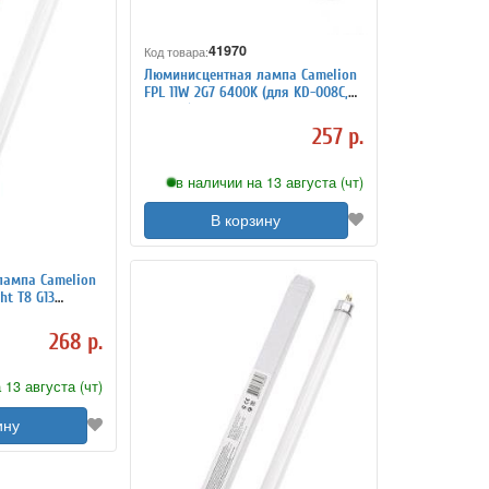
41970
Код товара:
Люминисцентная лампа Camelion
FPL 11W 2G7 6400K (для KD-008C,
KD-050)
257 р.
в наличии на 13 августа (чт)
В корзину
лампа Camelion
ht T8 G13
268 р.
 13 августа (чт)
ину