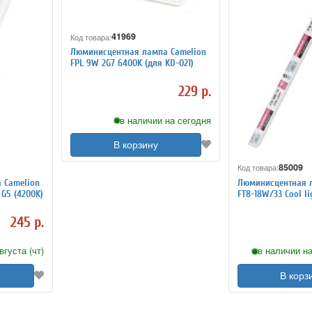
41969
Код товара:
Люминисцентная лампа Camelion
FPL 9W 2G7 6400K (для KD-021)
229 р.
в наличии на сегодня
В корзину
85009
Код товара:
 Camelion
Люминисцентная 
 G5 (4200K)
FT8-18W/33 Cool li
K)
245 р.
вгуста (чт)
в наличии на
В корз