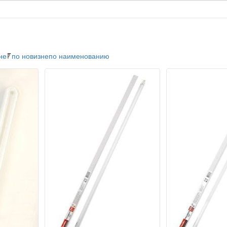
не
по новизне
по наименованию