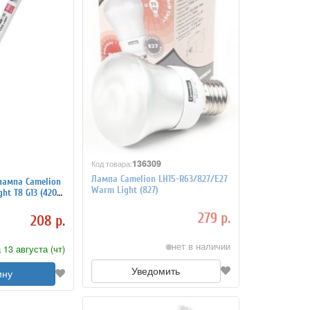
136309
Код товара:
Лампа Camelion LH15-R63/827/E27
лампа Camelion
Warm Light (827)
ght T8 G13 (4200
279 р.
208 р.
нет в наличии
 13 августа (чт)
Уведомить
ину