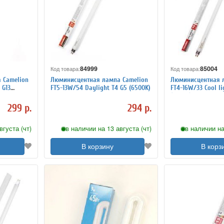
84999
85004
Код товара:
Код товара:
 Camelion
Люминисцентная лампа Camelion
Люминисцентная 
 G13
FT5-13W/54 Daylight T4 G5 (6500K)
FT4-16W/33 Cool li
(4200K)
299 р.
294 р.
вгуста (чт)
в наличии на 13 августа (чт)
в наличии на
В корзину
В корз