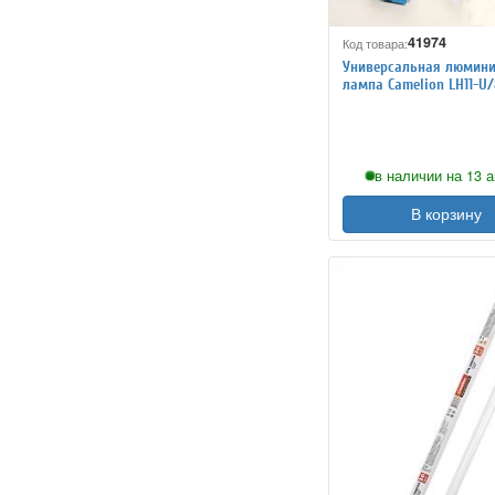
41974
Код товара:
Универсальная люмини
лампа Camelion LH11-U
в наличии на 13 а
В корзину