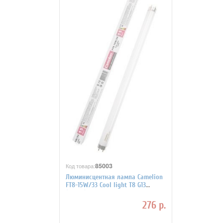
85003
Код товара:
Люминисцентная лампа Camelion
FT8-15W/33 Cool light T8 G13
(4200K)
276 р.