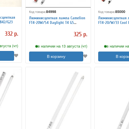
84998
85000
Код товара:
Код товара:
сцентная
Люминисцентная лампа Camelion
Люминисцентная 
/842/G23
FT4-20W/54 Daylight T4 G5
FT4-20/W/33 Cool l
(6500K)
(4200K)
332 р.
325 р.
вгуста (чт)
в наличии на 13 августа (чт)
в наличии на
В корзину
В корз