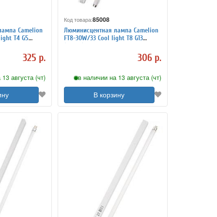
85008
Код товара:
лампа Camelion
Люминисцентная лампа Camelion
ight T4 G5
FT8-30W/33 Cool light T8 G13
(4200K)
325 р.
306 р.
 13 августа (чт)
в наличии на 13 августа (чт)
ину
В корзину