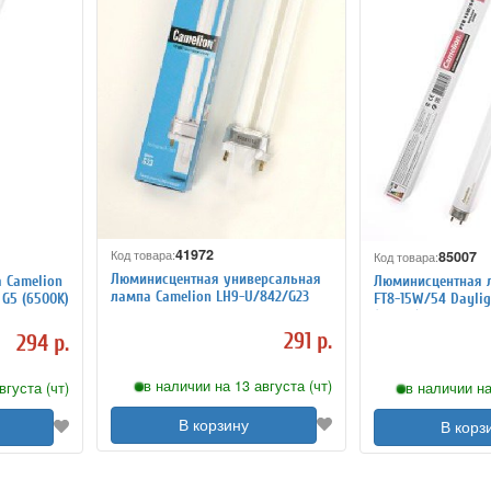
41972
Код товара:
85007
Код товара:
Люминисцентная универсальная
 Camelion
Люминисцентная 
лампа Camelion LH9-U/842/G23
 G5 (6500K)
FT8-15W/54 Daylig
(6500K)
291 р.
294 р.
в наличии на 13 августа (чт)
вгуста (чт)
в наличии на
В корзину
В корз