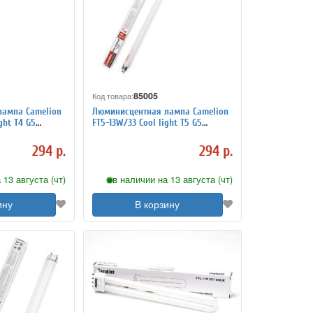
85005
Код товара:
лампа Camelion
Люминисцентная лампа Camelion
ght T4 G5
FT5-13W/33 Cool light T5 G5
(4200K)
294 р.
294 р.
 13 августа (чт)
в наличии на 13 августа (чт)
ину
В корзину