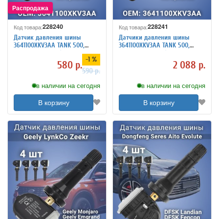
228240
228241
Код товара:
Код товара:
Датчик давления шины
Датчики давления шины
3641100XKV3AA TANK 500,
3641100XKV3AA TANK 500,
Haval H3, H9 F7 (второе
Haval H3, H9 F7 (второе
-1 %
поколение)
поколение) 4 шт
580 р.
2 088 р.
590 р.
в наличии на сегодня
в наличии на сегодня
В корзину
В корзину