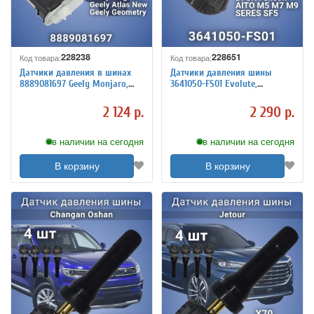
228238
228651
Код товара:
Код товара:
Датчики давления в шинах
Датчики давления шины
8889081697 Geely Monjaro,
3641050-FS01 Evolute,
New Atlas, Emgrand, Xingyue,
Dongfeng, Seres Aito M5, М7,
Zeekr 4 штуки
М9, 4 штуки
2 124 р.
2 290 р.
в наличии на сегодня
в наличии на сегодня
В корзину
В корзину