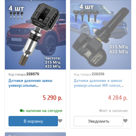
228570
228256
Код товара:
Код товара:
Датчики давления шины
Датчики давления в шинах
универсальные
универсальные MX-sensor,
программируемые, 4 штуки
резиновый клапан 4 штуки
228256
5 290 р.
4 284 р.
в наличии на сегодня
нет в наличии
В корзину
Уведомить