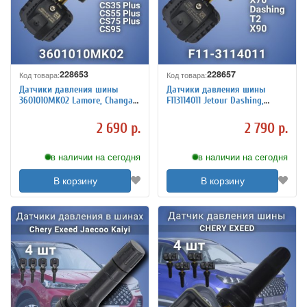
228653
228657
Код товара:
Код товара:
Датчики давления шины
Датчики давления шины
3601010MK02 Lamore, Changan
F113114011 Jetour Dashing,
Eado, CS35, 55 plus, 95, Uni K,
Traveller, T2, X70 Plus, 4 штуки
S, T, V, 4 штуки
2 690 р.
2 790 р.
в наличии на сегодня
в наличии на сегодня
В корзину
В корзину