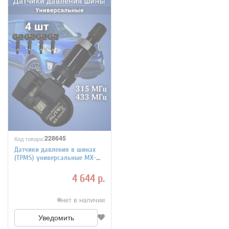
228645
Код товара:
Датчики давления в шинах
(TPMS) универсальные MX-
sensor, черный алюминиевый
клапан 4 штуки
4 644 р.
нет в наличии
Уведомить