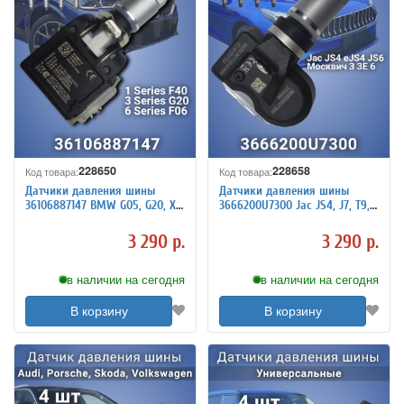
228650
228658
Код товара:
Код товара:
Датчики давления шины
Датчики давления шины
36106887147 BMW G05, G20, X3,
3666200U7300 Jac JS4, J7, T9,
X5, X6, Х7, 4 штуки
eJS4, JS6, Москвич 3, 3Е, 6, 4
штуки
3 290 р.
3 290 р.
в наличии на сегодня
в наличии на сегодня
В корзину
В корзину