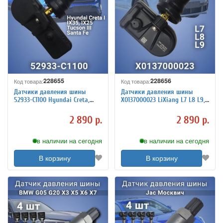
228655
228656
Код товара:
Код товара:
Датчики давления шины
Датчики давления шины
52933-C1100 Hyundai Creta,
X0137000023 LiXiang L7 L8 L9,
Tucson, I40, Kia Carnival,
4 штуки
Sonata, 4 штуки
2 890 р.
2 890 р.
в наличии на сегодня
в наличии на сегодня
В корзину
В корзину