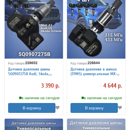
228652
228644
Код товара:
Код товара:
Датчики давления шины
Датчики давления в шинах
5Q0907275B Audi, Skoda,
(TPMS) универсальные MX-
Porsche, Volkswagen 4 штуки
sensor, алюминиевый клапан
4 штуки 228644
3 390 р.
4 644 р.
в наличии на сегодня
в наличии на сегодня
В корзину
В корзину