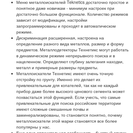
Меню металлоискателей Teknetics достаточно простое и
понятное даже новичкам - минимум настроек при
достаточно большом функционале. Количество режимов
зависит от модификации, настройки
запрограммированы и проходят в автоматическом
режиме.
Дискриминация расширенная, настроена на
определение разного вида металлов, размер и форму
предметов. Металлодетекторы Технетикс могут работать
в динамическом режиме непрерывного поиска и в
нацеленном. Определяют глубину залегания находки,
металл и примерные размеры предметы.
Металлоискатели Технетикс имеют очень точную
отстройку по грунту. Именно это делает их
привлекательным для копателей, так как не каждый
прибор даже более высокого ценового сегмента может
похвастаться этой функцией. Если учесть, что самые
привлекательные для поиска российские территории
имеют сложные смешанные почвы и
заминерализированы, то становится понятно, почему
металлоискатели этой марки становятся все более
популярны у нас.
Еще одна отличительная особенность - быстрый отклик