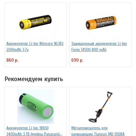
Аккумулятор Li-Ion Niteсore NL183
Защищенный аккумулятор Li-Ion
2300mAh 3,7v
Fenix 14500 800 mAh
860 р.
690 р.
Рекомендуем купить
Аккумулятор Li-Ion 18650
Металлоискатель для
3400mAh 3,7В (ячейка Panasonic
начинающих Tianxun MD-1008A