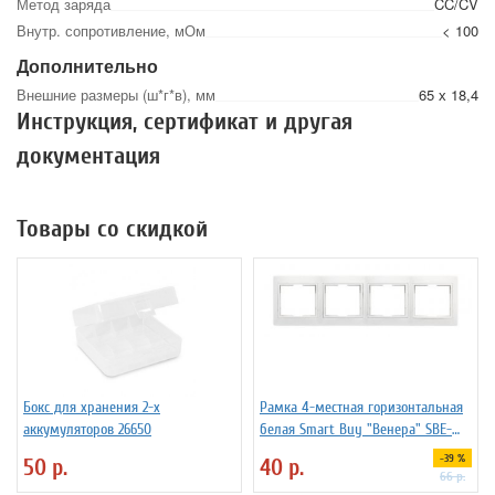
Метод заряда
CC/CV
Внутр. сопротивление, мОм
< 100
Дополнительно
Внешние размеры (ш*г*в), мм
65 х 18,4
Инструкция, сертификат и другая
документация
Товары со скидкой
Бокс для хранения 2-х
Рамка 4-местная горизонтальная
аккумуляторов 26650
белая Smart Buy "Венера" SBE-
01w-00-FR-4
-39 %
50 р.
40 р.
66 р.