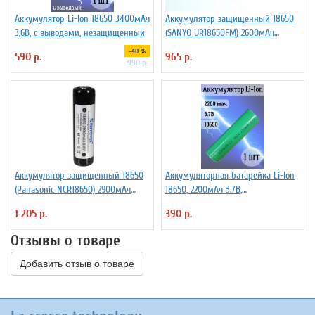
Аккумулятор Li-Ion 18650 3400мАч
Аккумулятор защищенный 18650
3,6В, с выводами, незащищенный
(SANYO UR18650FM) 2600мАч
KeepPower 3,7В Li-Ion
-40 %
590 р.
965 р.
990 р.
Аккумулятор защищенный 18650
Аккумуляторная батарейка Li-Ion
(Panasonic NCR18650) 2900мАч
18650, 2200мАч 3.7В,
KeepPower 3,6В Li-Ion
незащищенный
1 205 р.
390 р.
Отзывы о товаре
Добавить отзыв о товаре