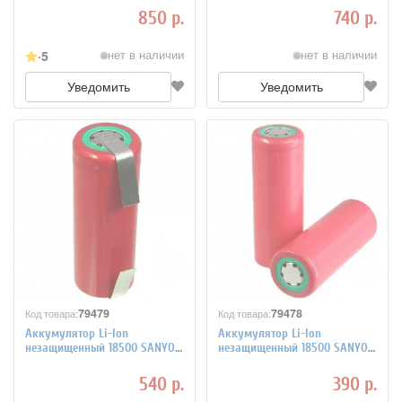
3,7В 30A
3,7В 50A
850 р.
740 р.
5
нет в наличии
нет в наличии
Уведомить
Уведомить
79479
79478
Код товара:
Код товара:
Аккумулятор Li-Ion
Аккумулятор Li-Ion
незащищенный 18500 SANYO
незащищенный 18500 SANYO
UR18500FK 1700мАч 3,7В с
UR18500FK 1700мАч 3,7В
выводами
540 р.
390 р.