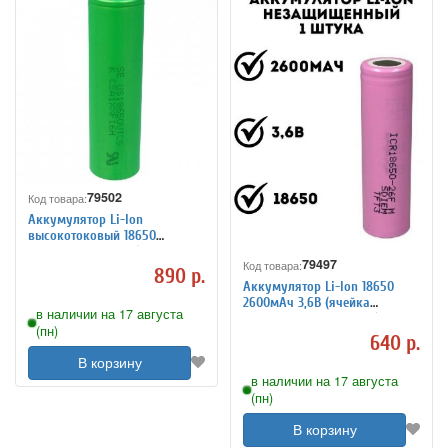
79502
Код товара:
Аккумулятор Li-Ion
высокотоковый 18650
2600мАч 30A 3,6В (ячейка
79497
Код товара:
SONY US18650VTC5)
890 р.
незащищенный
Аккумулятор Li-Ion 18650
2600мАч 3,6В (ячейка
в наличии на 17 августа
SAMSUNG ICR18650-26F)
(пн)
незащищенный
640 р.
В корзину
в наличии на 17 августа
(пн)
В корзину