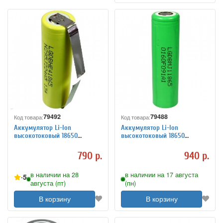
79492
79488
Код товара:
Код товара:
Аккумулятор Li-Ion
Аккумулятор Li-Ion
высокотоковый 18650
высокотоковый 18650
2400мАч 20A 3,7В (ячейка LG
3500мАч 10А 3,6В (ячейка LG
ICR18650HE4) с выводами,
INR18650MJ1) незащищенный
790 р.
940 р.
незащищенный
в наличии на 28
в наличии на 17 августа
5
августа (пт)
(пн)
В корзину
В корзину