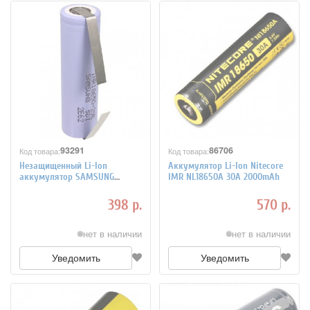
93291
86706
Код товара:
Код товара:
Незащищенный Li-Ion
Аккумулятор Li-Ion Niteсore
аккумулятор SAMSUNG
IMR NL18650A 30A 2000mAh
INR18650-29E 18650 2900мАч
3,65В с выводами
398 р.
570 р.
нет в наличии
нет в наличии
Уведомить
Уведомить