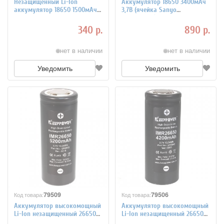
Незащищенный Li-Ion
Аккумулятор 18650 3400мАч
аккумулятор 18650 1500мАч
3,7В (ячейка Sanyo
LG INR18650HB6 3,7В 30A
NCR18650BF) незащищенный
340 р.
890 р.
нет в наличии
нет в наличии
Уведомить
Уведомить
79509
79506
Код товара:
Код товара:
Аккумулятор высокомощный
Аккумулятор высокомощный
Li-Ion незащищенный 26650
Li-Ion незащищенный 26650
KeepPower IMR26650 5200мАч
KeepPower IMR26650 4200мАч