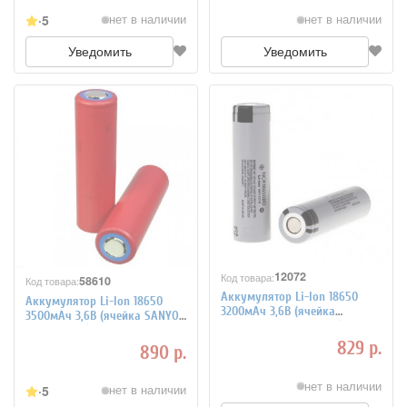
5
нет в наличии
нет в наличии
Уведомить
Уведомить
12072
Код товара:
58610
Код товара:
Аккумулятор Li-Ion 18650
Аккумулятор Li-Ion 18650
3200мАч 3,6В (ячейка
3500мАч 3,6В (ячейка SANYO
Panasonic NCR18650BD)
NCR18650GA) незащищенный
промышленный
829 р.
890 р.
нет в наличии
5
нет в наличии