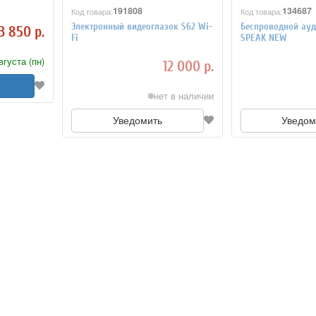
191808
134687
Код товара:
Код товара:
Электронный видеоглазок S62 Wi-
Беспроводной ау
3 850 р.
Fi
SPEAK NEW
вгуста (пн)
12 000 р.
нет в наличии
Уведомить
Уведом