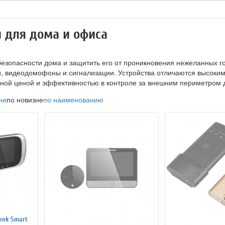
 для дома и офиса
безопасности дома и защитить его от проникновения нежеланных г
и, видеодомофоны и сигнализации. Устройства отличаются высоки
пной ценой и эффективностью в контроле за внешним периметром 
не
по новизне
по наименованию
ook Smart