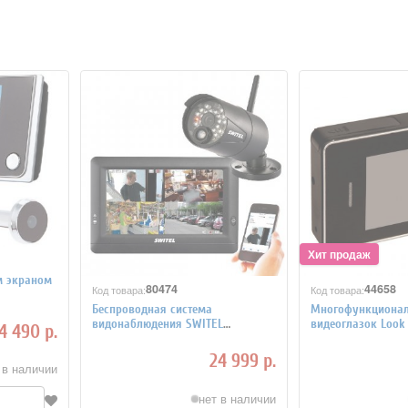
м экраном
80474
44658
Код товара:
Код товара:
Беспроводная система
Многофункциона
видонаблюдения SWITEL
видеоглазок Look
4 490 р.
HSIP5000
24 999 р.
 в наличии
нет в наличии