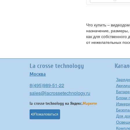
Что купить – видеодо
назначение, размеры,
как для собственного
от нежелательных пос
La crosse technology
Катал
Москва
Зарядн
8(495)989-51-22
Аккуму
Батаре
sales@lacrossetechnology.ru
Блоки 
Измери
la crosse technology на
Яндекс.
Маркете
Безопа
Пожаловаться
Для до
Освещ
Компле