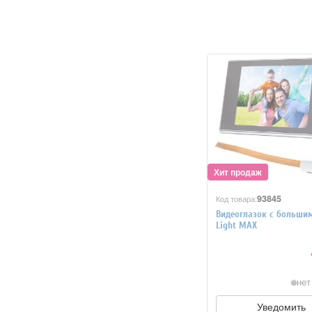
93845
Код товара:
Видеоглазок с больши
Light МАХ
нет
Уведомить