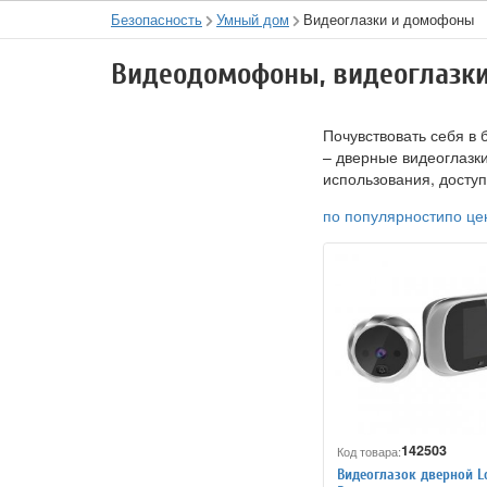
Безопасность
Умный дом
Видеоглазки и домофоны
Видеодомофоны, видеоглазки
Почувствовать себя в 
– дверные видеоглазк
использования, досту
по популярности
по це
142503
Код товара:
Видеоглазок дверной L