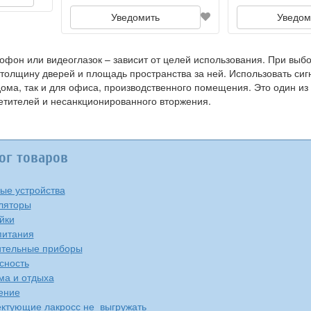
Уведомить
Уведом
мофон или видеоглазок – зависит от целей использования. При выб
 толщину дверей и площадь пространства за ней. Использовать си
 дома, так и для офиса, производственного помещения. Это один 
етителей и несанкционированного вторжения.
ог товаров
ые устройства
ляторы
йки
питания
тельные приборы
сность
ма и отдыха
ение
ктующие лакросс не_выгружать