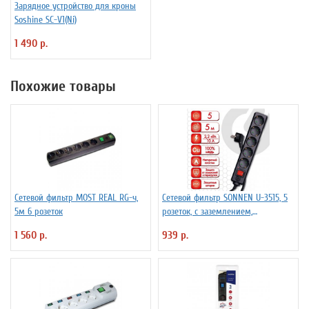
Зарядное устройство для кроны
Soshine SC-V1(Ni)
1 490 р.
Похожие товары
Сетевой фильтр MOST REAL RG-ч,
Сетевой фильтр SONNEN U-3515, 5
5м 6 розеток
розеток, с заземлением,
выключатель, 10 А, 5 м, черный,
1 560 р.
939 р.
513490