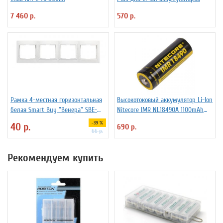
7 460 р.
570 р.
Рамка 4-местная горизонтальная
Высокотоковый аккумулятор Li-Ion
белая Smart Buy "Венера" SBE-
Niteсore IMR NL18490A 1100mAh
01w-00-FR-4
11А
-39 %
40 р.
690 р.
66 р.
Рекомендуем купить